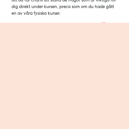
att du får chans att ställa de frågor som är viktiga för
dig direkt under kursen, precis som om du hade gått
en av våra fysiska kurser.
läs mer
Omdömen
Profylaxen var
fantastisk!
Å jag vill bra tack för en helt FANTASTISK
profylaxkurs. Vi var lite skeptiska när vi gick
dit men nu känner vi oss så trygga &
peppade inför att få barn.